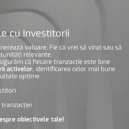
 cu Investitorii
nerează valoare. Fie că vrei să vinzi sau să
rtunități relevante.
 asigurăm că fiecare tranzacție este bine
ii activelor
, identificarea celor mai bune
zultate optime.
titori
 tranzacției
espre obiectivele tale!