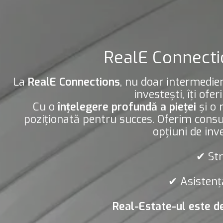
RealE Connectio
La
RealE Connections
, nu doar intermediem
investești, îți ofe
Cu o
înțelegere profundă a pieței
și o 
poziționată pentru succes. Oferim cons
opțiuni de inv
✔
Str
✔
Asistenț
Real-Estate-ul este de