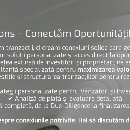
ns – Conectăm Oportunitățile
 tranzacții, ci creăm conexiuni solide care ge
rim soluții personalizate și acces direct la opo
rețea extinsă de investitori și proprietari, ne
ultanță specializată pentru
maximizarea valor
estiție și structurarea tranzacțiilor pentru re
ategii personalizate pentru Vânzători și Inves
✔
Analiză de piață și evaluare detaliată
ă completă, de la Due-Diligence la finalizarea
spre conexiunile potrivite. Hai să discutăm d