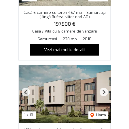
Casă 6 camere cu teren 467 mp – Samurcași
(lângă Buftea, viitor nod A0)
197,500 €
Casă / Vilă cu 6 camere de vânzare
Samurcasi
228 mp
2010
Vezi mai multe detalii
Previous
Next
1
/
18
Harta