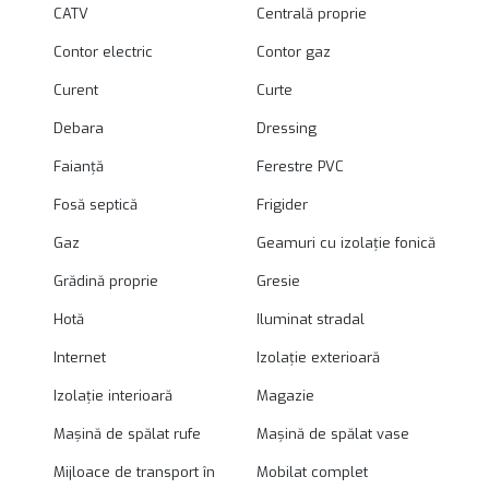
CATV
Centrală proprie
Contor electric
Contor gaz
Curent
Curte
Debara
Dressing
Faianță
Ferestre PVC
Fosă septică
Frigider
Gaz
Geamuri cu izolație fonică
Grădină proprie
Gresie
Hotă
Iluminat stradal
Internet
Izolație exterioară
Izolație interioară
Magazie
Mașină de spălat rufe
Mașină de spălat vase
Mijloace de transport în
Mobilat complet