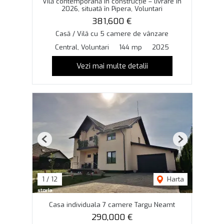
Vilă contemporană în construcție – livrare în
2026, situată în Pipera, Voluntari
381,600 €
Casă / Vilă cu 5 camere de vânzare
Central, Voluntari
144 mp
2025
Vezi mai multe detalii
Previous
Next
1
/
12
Harta
Casa individuala 7 camere Targu Neamt
290,000 €