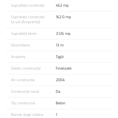
Suprafață construită
462 mp
Suprafață construită
162.0 mp
la sol (Amprentă)
Suprafață teren
3,126 mp
Deschidere
13 m
Acoperiș
Țiglă
Stadiu construcție
Finalizată
An construcție
2004
Construcție nouă
Da
Tip construcție
Beton
Număr etaje clădire
1