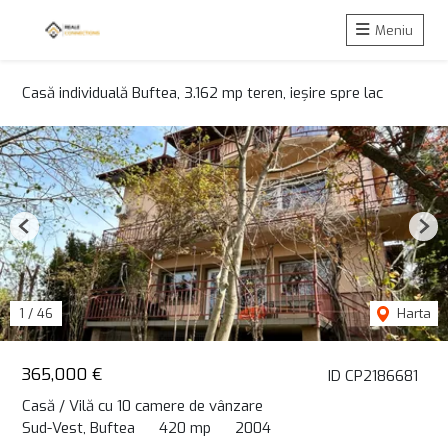
Meniu
Casă individuală Buftea, 3.162 mp teren, ieșire spre lac
Previous
Nex
1
/
46
Harta
365,000 €
ID CP2186681
Casă / Vilă cu 10 camere de vânzare
Sud-Vest, Buftea
420 mp
2004