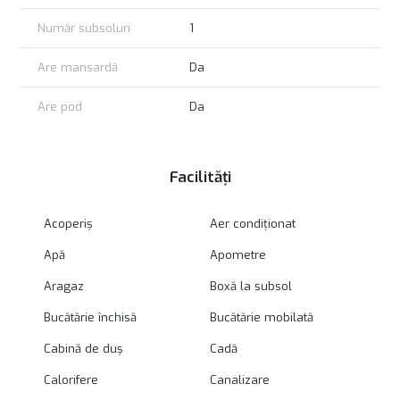
Număr subsoluri
1
Are mansardă
Da
Are pod
Da
Facilități
Acoperiș
Aer condiționat
Apă
Apometre
Aragaz
Boxă la subsol
Bucătărie închisă
Bucătărie mobilată
Cabină de duș
Cadă
Calorifere
Canalizare