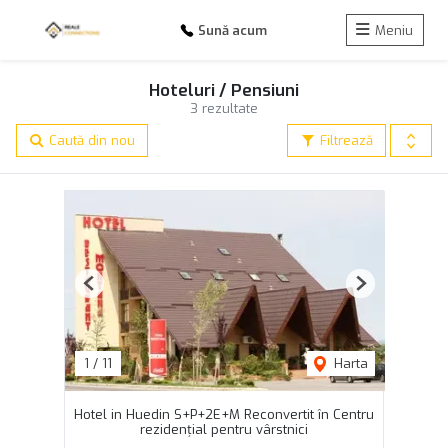
Sună acum
Meniu
Hoteluri / Pensiuni
3 rezultate
Caută din nou
Filtrează
Previous
Next
1
/
11
Harta
Hotel in Huedin S+P+2E+M Reconvertit în Centru
rezidențial pentru vârstnici