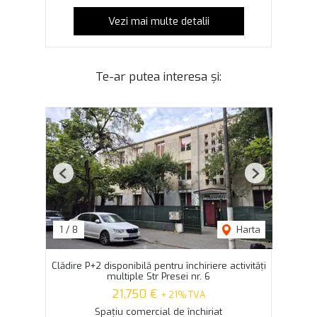
Vezi mai multe detalii
Te-ar putea interesa și:
Previous
Next
1
/
8
Harta
Clădire P+2 disponibilă pentru închiriere activități
multiple Str Presei nr. 6
21,750 €
+ 21% TVA
Spațiu comercial de închiriat