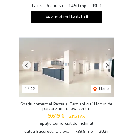
Pajura, Bucuresti
1,450 mp
1980
Vezi mai multe detalii
Previous
Next
1
/
22
Harta
Spațiu comercial Parter și Demisol cu 11 locuri de
parcare, în Craiova centru
9,619 €
+ 21% TVA
Spațiu comercial de închiriat
Calea Bucuresti, Craiova
739.9 mp
2024