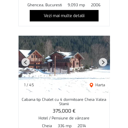
Ghencea, Bucuresti
9,093 mp
2006
Vezi mai multe detalii
Previous
Next
1
/
45
Harta
Cabana tip Chalet cu 4 dormitoare Cheia Valea
Stanii
375,000 €
Hotel / Pensiune de vânzare
Cheia
336 mp
2014