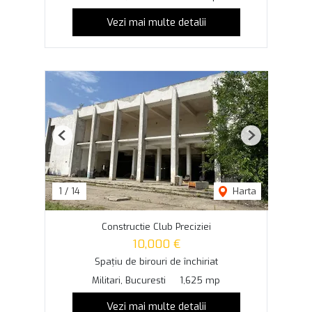
Vezi mai multe detalii
Previous
Next
1
/
14
Harta
Constructie Club Preciziei
10,000 €
Spațiu de birouri de închiriat
Militari, Bucuresti
1,625 mp
Vezi mai multe detalii