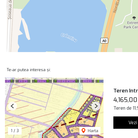
Te-ar putea interesa și:
Teren Int
4,165,00
Teren de 11
Previous
Next
Vezi
1
/
3
Harta