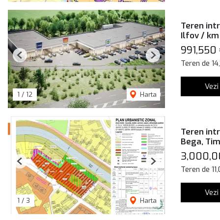
Teren intr
Ilfov / km
991,550 
Previous
Next
Teren de 14
Vezi
1
/
12
Harta
Teren intr
Bega, Tim
3,000,0
Previous
Next
Teren de 11
Vezi
1
/
3
Harta