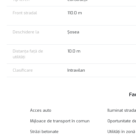
Front stradal
110.0 m
Deschidere la
Șosea
Distanța față de
10.0 m
utilități
Clasificare
Intravilan
Fac
Acces auto
Iluminat strada
Mijloace de transport în comun
Oportunitate de 
Străzi betonate
Utilități în zonă