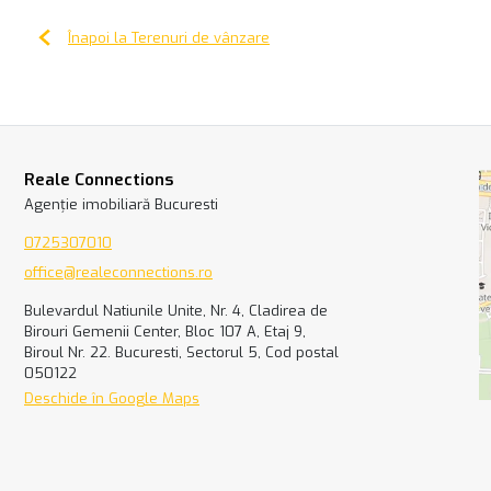
Înapoi la Terenuri de vânzare
Reale Connections
Agenție imobiliară Bucuresti
0725307010
office@realeconnections.ro
Bulevardul Natiunile Unite, Nr. 4, Cladirea de
Birouri Gemenii Center, Bloc 107 A, Etaj 9,
Biroul Nr. 22. Bucuresti, Sectorul 5, Cod postal
050122
Deschide în Google Maps