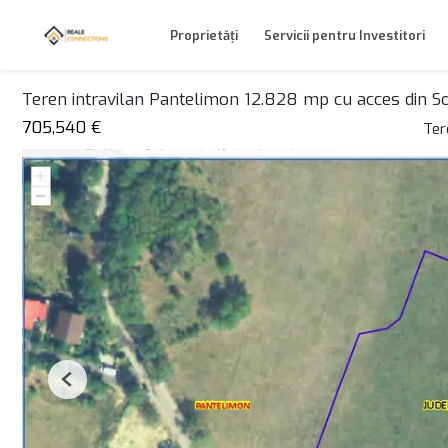
Proprietăți
Servicii pentru Investitori
Teren intravilan Pantelimon 12.828 mp cu acces din S
705,540 €
Ter
Previous