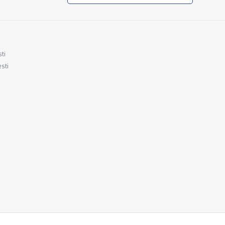
ti
esti