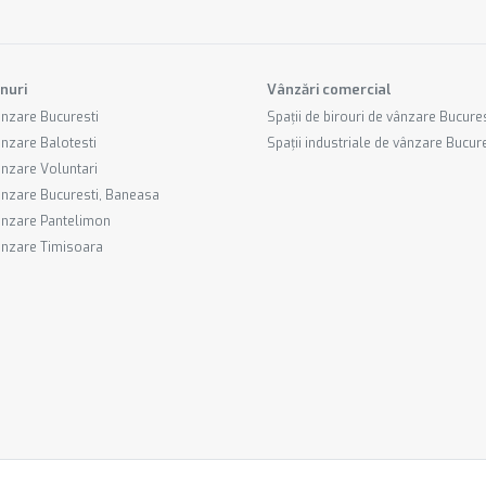
nuri
Vânzări comercial
ânzare Bucuresti
Spații de birouri de vânzare Bucures
ânzare Balotesti
Spații industriale de vânzare Bucur
ânzare Voluntari
ânzare Bucuresti, Baneasa
ânzare Pantelimon
ânzare Timisoara