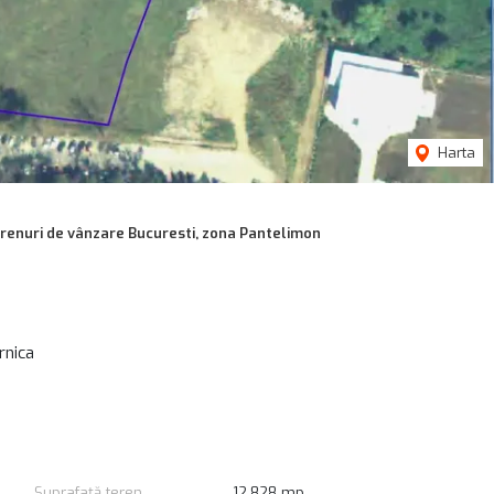
Harta
renuri de vânzare Bucuresti, zona Pantelimon
rnica
Suprafață teren
12,828 mp