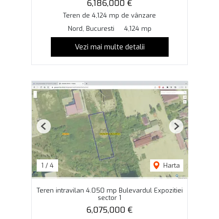
6,186,000 €
Teren de 4,124 mp de vânzare
Nord, Bucuresti
4,124 mp
Vezi mai multe detalii
Previous
Next
1
/
4
Harta
Teren intravilan 4.050 mp Bulevardul Expozitiei
sector 1
6,075,000 €