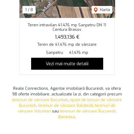
1
/
8
Harta
Teren intravilan 41.476 mp Sanpetru DN 11
Centura Brasov
1,493,136 €
Teren de 41,476 mp de vânzare
Sanpetru
41,476 mp
Vezi mai multe detalii
Reale Connections, Agenție imobiliară Bucuresti, va ofera
98 oferte imobiliare, actualizate la zi, din categorii precum
terenuri de vânzare Bucuresti
,
spații de birouri de vânzare
Bucuresti
,
terenuri de vânzare Balotesti
,
terenuri de
vânzare Voluntari
sau
terenuri de vânzare Bucuresti,
Baneasa
.