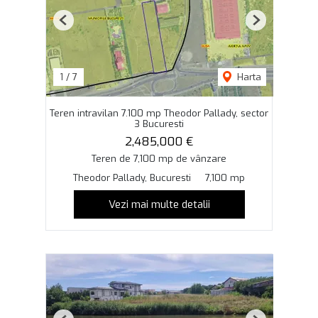
Previous
Next
1
/
7
Harta
Teren intravilan 7.100 mp Theodor Pallady, sector
3 Bucuresti
2,485,000 €
Teren de 7,100 mp de vânzare
Theodor Pallady, Bucuresti
7,100 mp
Vezi mai multe detalii