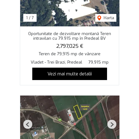
1
/
7
Harta
Oportunitate de dezvoltare montană Teren
intravilan cu 79.915 mp în Predeal BV
2,797,025 €
Teren de 79,915 mp de vânzare
Vladet - Trei Brazi, Predeal
79,915 mp
Vezi mai multe detalii
Previous
Next