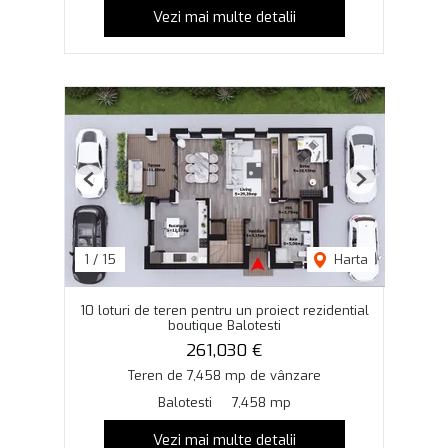
Vezi mai multe detalii
Previous
Next
1
/
15
Harta
10 loturi de teren pentru un proiect rezidential
boutique Balotesti
261,030 €
Teren de 7,458 mp de vânzare
Balotesti
7,458 mp
Vezi mai multe detalii