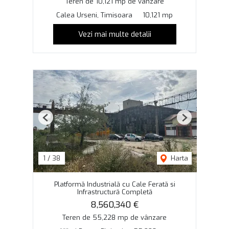
Teren de 10,121 mp de vânzare
Calea Urseni, Timisoara
10,121 mp
Vezi mai multe detalii
Previous
Next
1
/
38
Harta
Platformă Industrială cu Cale Ferată si
Infrastructură Completă
8,560,340 €
Teren de 55,228 mp de vânzare