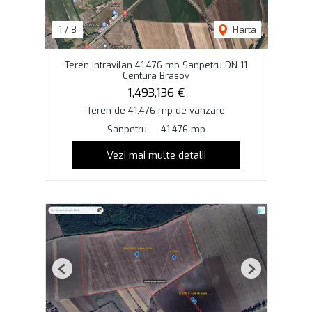
1
/
8
Harta
Teren intravilan 41.476 mp Sanpetru DN 11
Centura Brasov
1,493,136 €
Teren de 41,476 mp de vânzare
Sanpetru
41,476 mp
Vezi mai multe detalii
Previous
Next