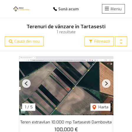
Sună acum
Meniu
Terenuri de vânzare în Tartasesti
1 rezultate
Caută din nou
Filtrează
Previous
Next
1
/
5
Harta
Teren extravilan 10.000 mp Tartasesti Dambovita
100,000 €