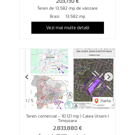
203,730 €
Teren de 13,582 mp de vânzare
Brazi
13,582 mp
Vezi mai multe detalii
Previous
Next
1
/
5
Harta
Teren comercial – 10.121 mp | Calea Urseni |
Timișoara
2,833,880 €