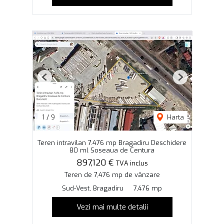
Previous
Next
1
/
9
Harta
Teren intravilan 7.476 mp Bragadiru Deschidere
80 ml Soseaua de Centura
897,120 €
TVA inclus
Teren de 7,476 mp de vânzare
Sud-Vest, Bragadiru
7,476 mp
Vezi mai multe detalii