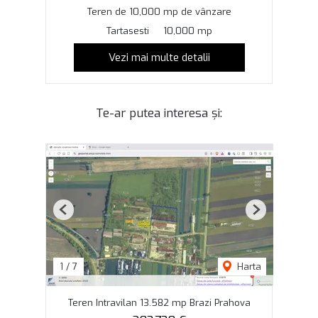
Teren de 10,000 mp de vânzare
Tartasesti
10,000 mp
Vezi mai multe detalii
Te-ar putea interesa și:
Previous
Next
1
/
7
Harta
Teren Intravilan 13.582 mp Brazi Prahova