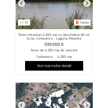
Previous
Next
1
/
15
Harta
Teren intravilan 4.285 mp cu deschidere 86 ml
la lac Corbeanca – Laguna Albastra
599,900 €
Teren de 4,285 mp de vânzare
Corbeanca
4,285 mp
Vezi mai multe detalii
Previous
Next