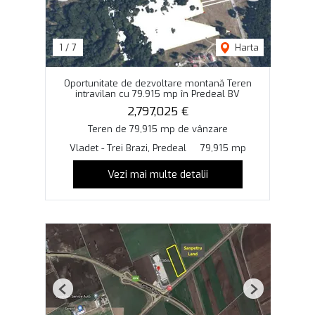
1
/
7
Harta
Oportunitate de dezvoltare montană Teren
intravilan cu 79.915 mp în Predeal BV
2,797,025 €
Teren de 79,915 mp de vânzare
Vladet - Trei Brazi, Predeal
79,915 mp
Vezi mai multe detalii
Previous
Next