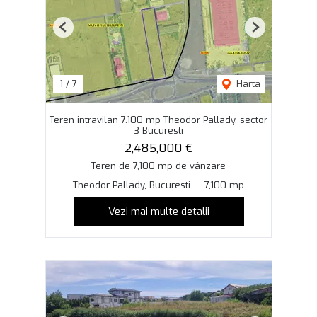
Previous
Next
1
/
7
Harta
Teren intravilan 7.100 mp Theodor Pallady, sector
3 Bucuresti
2,485,000 €
Teren de 7,100 mp de vânzare
Theodor Pallady, Bucuresti
7,100 mp
Vezi mai multe detalii