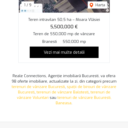
1
/
9
Harta
Teren intravilan 50,5 ha – Moara Vlăsiei
5,500,000 €
Teren de 550,000 mp de vânzare
Branesti
550,000 mp
Vezi mai multe detalii
Reale Connections, Agenție imobiliară Bucuresti, va ofera
98 oferte imobiliare, actualizate la zi, din categorii precum
terenuri de vânzare Bucuresti
,
spații de birouri de vânzare
Bucuresti
,
terenuri de vânzare Balotesti
,
terenuri de
vânzare Voluntari
sau
terenuri de vânzare Bucuresti,
Baneasa
.