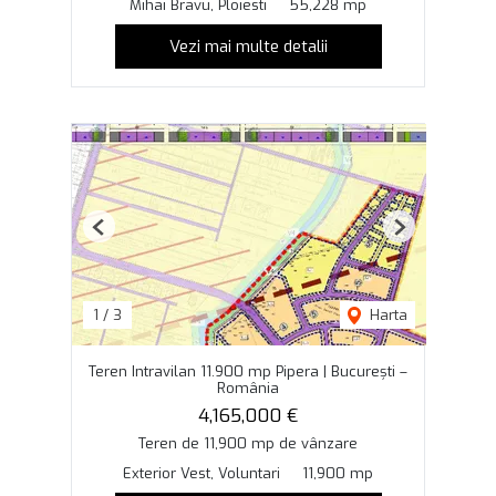
Mihai Bravu, Ploiesti
55,228 mp
Vezi mai multe detalii
Previous
Next
1
/
3
Harta
Teren Intravilan 11.900 mp Pipera | București –
România
4,165,000 €
Teren de 11,900 mp de vânzare
Exterior Vest, Voluntari
11,900 mp