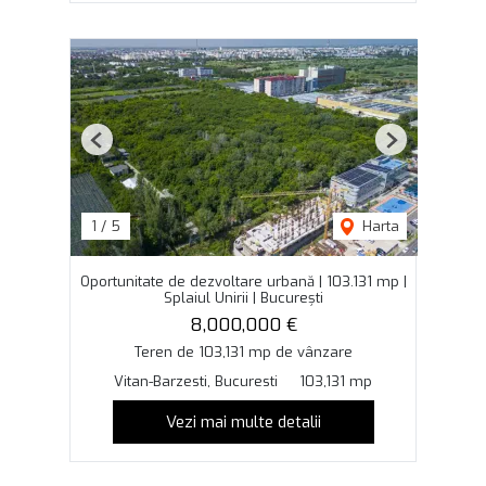
Previous
Next
1
/
5
Harta
Oportunitate de dezvoltare urbană | 103.131 mp |
Splaiul Unirii | București
8,000,000 €
Teren de 103,131 mp de vânzare
Vitan-Barzesti, Bucuresti
103,131 mp
Vezi mai multe detalii