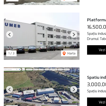
Platforma
16,500,
Spațiu indus
Previous
Next
Drumul Tabe
Vezi
1
/
3
Harta
Spatiu in
3,000,0
Spațiu indus
Previous
Next
Vezi