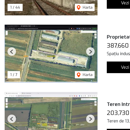
Vezi
1
/
44
Harta
Proprieta
387,660
Spațiu indus
Previous
Next
Vezi
1
/
7
Harta
Teren Int
203,730
Teren de 1
Previous
Next