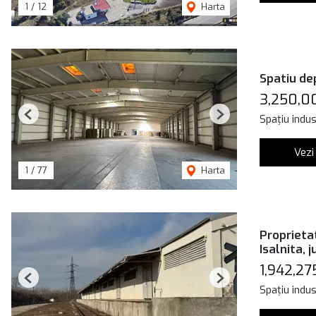
1
/
12
Harta
Spatiu dep
3,250,0
Spațiu indus
Previous
Next
Vezi
1
/
77
Harta
Proprieta
Isalnita, j
1,942,27
Previous
Next
Spațiu indus