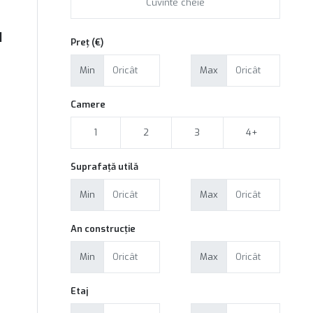
|
Preț (€)
Min
Max
Camere
1
2
3
4+
Suprafață utilă
Min
Max
An construcție
Min
Max
Etaj