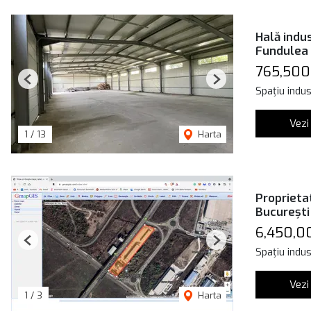
Hală indus
Fundulea
765,500
Previous
Next
Spațiu indus
Vezi
1
/
13
Harta
Proprieta
București
6,450,0
Previous
Next
Spațiu indus
Vezi
1
/
3
Harta