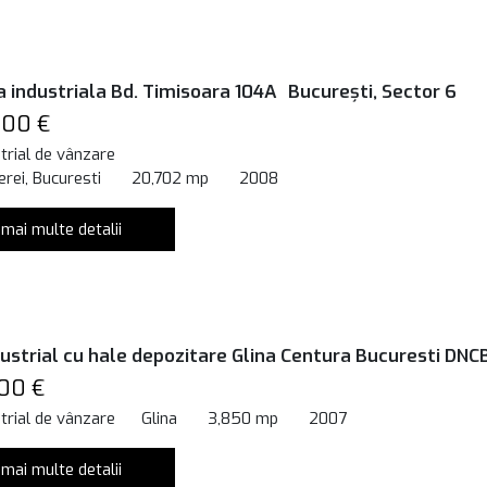
 industriala Bd. Timisoara 104A București, Sector 6
000 €
trial de vânzare
rei, Bucuresti
20,702 mp
2008
 mai multe detalii
dustrial cu hale depozitare Glina Centura Bucuresti DNC
00 €
trial de vânzare
Glina
3,850 mp
2007
 mai multe detalii