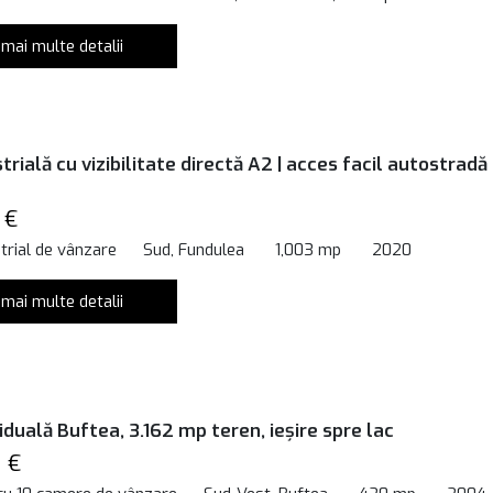
 mai multe detalii
trială cu vizibilitate directă A2 | acces facil autostradă 
 €
trial de vânzare
Sud, Fundulea
1,003 mp
2020
 mai multe detalii
iduală Buftea, 3.162 mp teren, ieșire spre lac
 €