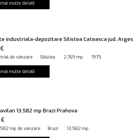
 mai multe detalii
te industriala-depozitare Silistea Cateasca jud. Arges
 €
trial de vânzare
Silistea
2,769 mp
1975
 mai multe detalii
ravilan 13.582 mp Brazi Prahova
 €
3,582 mp de vânzare
Brazi
13,582 mp