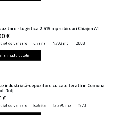
ozitare - logistica 2.519 mp si birouri Chiajna A1
00 €
trial de vânzare
Chiajna
4,793 mp
2008
 mai multe detalii
te industrială-depozitare cu cale ferată în Comuna
ud. Dolj
5 €
trial de vânzare
Isalnita
13,395 mp
1970