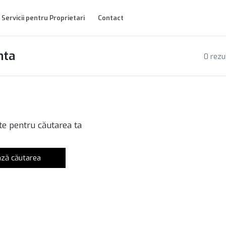
Servicii pentru Proprietari
Contact
nta
0 rezu
te pentru căutarea ta
ză căutarea