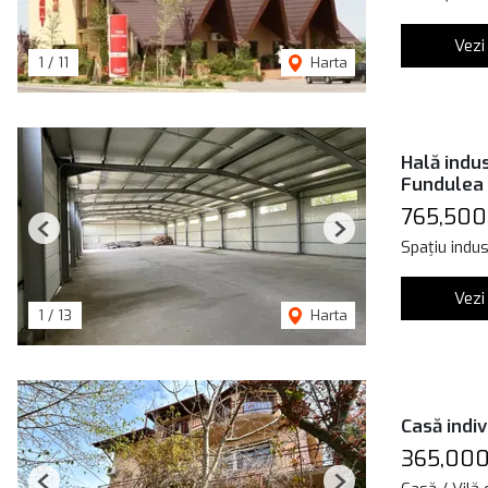
Vezi
1
/
11
Harta
Hală indus
Fundulea
765,500
Previous
Next
Spațiu indus
Vezi
1
/
13
Harta
Casă indiv
365,000