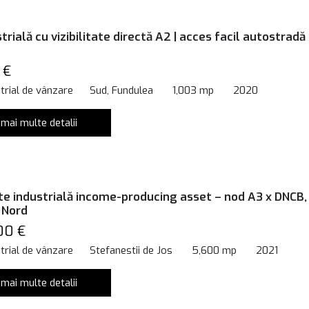
trială cu vizibilitate directă A2 | acces facil autostradă 
 €
trial de vânzare
Sud, Fundulea
1,003 mp
2020
 mai multe detalii
te industrială income-producing asset – nod A3 x DNCB,
 Nord
00 €
trial de vânzare
Stefanestii de Jos
5,600 mp
2021
 mai multe detalii