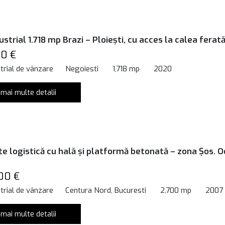
ustrial 1.718 mp Brazi – Ploiești, cu acces la calea ferat
00 €
trial de vânzare
Negoiesti
1,718 mp
2020
 mai multe detalii
e logistică cu hală și platformă betonată – zona Șos. Od
00 €
trial de vânzare
Centura Nord, Bucuresti
2,700 mp
2007
 mai multe detalii