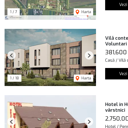
Vezi
1
/
7
Harta
Vilă conte
Voluntari
381,600
Previous
Next
Casă / Vilă
Vezi
1
/
18
Harta
Hotel in 
vârstnici
2,750,0
Previous
Next
Hotel / Pen