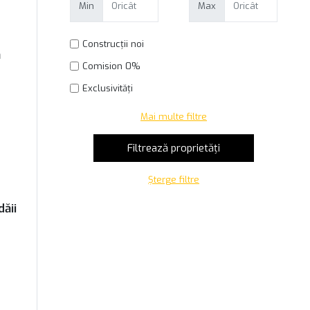
Min
Max
Construcții noi
ă
Comision 0%
Exclusivități
Mai multe filtre
Șterge filtre
ăii