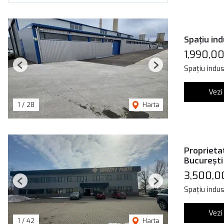
Spațiu ind
1,990,0
Spațiu indus
Previous
Next
Vezi
1
/
28
Harta
Proprietat
București
3,500,0
Previous
Next
Spațiu indus
Vezi
1
/
42
Harta