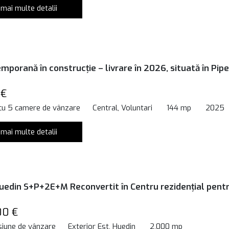
 mai multe detalii
mporană în construcție – livrare în 2026, situată în Pipe
 €
 cu 5 camere de vânzare
Central, Voluntari
144 mp
2025
 mai multe detalii
Huedin S+P+2E+M Reconvertit în Centru rezidențial pent
00 €
siune de vânzare
Exterior Est, Huedin
2,000 mp